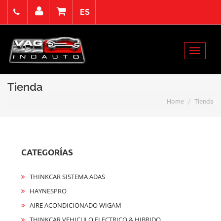
ES
Viernes 7 Agosto de 2026
Select Language
▼
Toggle
Acceso
Registro
Contacto
navigat
Tienda
Home
Tienda
CATEGORÍAS
THINKCAR SISTEMA ADAS
HAYNESPRO
AIRE ACONDICIONADO WIGAM
THINKCAR VEHICULO ELECTRICO & HIBRIDO