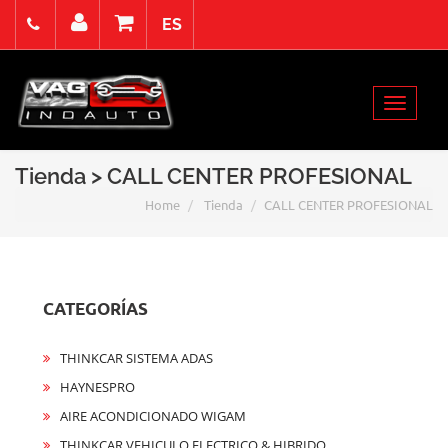
ES
Viernes 7 Agosto de 2026
Select Language
▼
Toggle
Acceso
Registro
Contacto
navigat
Tienda > CALL CENTER PROFESIONAL
Home
Tienda
CALL CENTER PROFESIONAL
CATEGORÍAS
THINKCAR SISTEMA ADAS
HAYNESPRO
AIRE ACONDICIONADO WIGAM
THINKCAR VEHICULO ELECTRICO & HIBRIDO