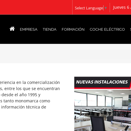
Jueves 6
Select Language
▼
EMPRESA
TIENDA
FORMACIÓN
COCHE ELÉCTRICO
riencia en la comercialización
s, entre los que se encuentran
o desde el año 1995 y
icas tanto monomarca como
 información técnica de