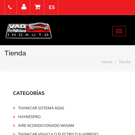
ES
Viernes 7 Agosto de 2026
Select Language
▼
Toggle
Acceso
Registro
Contacto
navigat
Tienda
Home
Tienda
CATEGORÍAS
THINKCAR SISTEMA ADAS
HAYNESPRO
AIRE ACONDICIONADO WIGAM
THINKCAR VEHICULO ELECTRICO & HIBRIDO