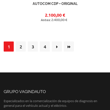
AUTOCOM CDP + ORIGINAL
2.100,00 €
2.400,00 €
Antes:
1
2
3
4
GRUPO VAGINDAUTO
Especializados en la comercialización de equipos de diagnosis en
general para el vehículo actual y el eléctrico.