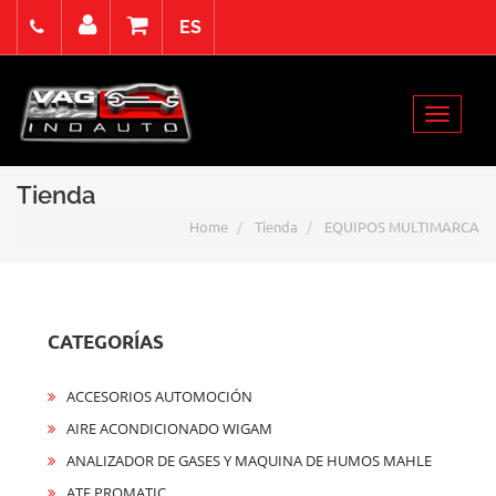
ES
domingo 9 Agosto de 2026
Select Language
▼
Toggle
Acceso
Registro
Contacto
navigat
Tienda
Home
Tienda
EQUIPOS MULTIMARCA
CATEGORÍAS
ACCESORIOS AUTOMOCIÓN
AIRE ACONDICIONADO WIGAM
ANALIZADOR DE GASES Y MAQUINA DE HUMOS MAHLE
ATF PROMATIC