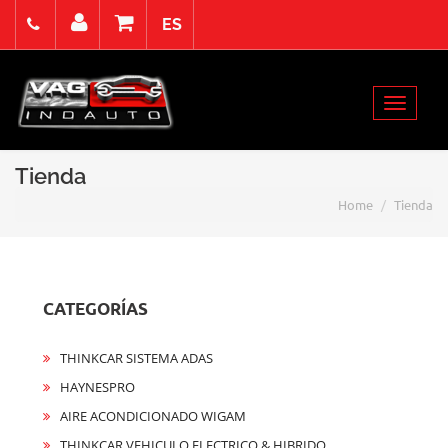
ES
Viernes 7 Agosto de 2026
Select Language
▼
Toggle
Acceso
Registro
Contacto
navigat
Tienda
Home
Tienda
CATEGORÍAS
THINKCAR SISTEMA ADAS
HAYNESPRO
AIRE ACONDICIONADO WIGAM
THINKCAR VEHICULO ELECTRICO & HIBRIDO