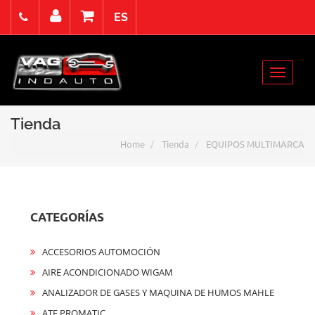
ES
Viernes 7 Agosto de 2026
Select Language
▼
Toggle
Acceso
Registro
Contacto
navigat
Tienda
Home
Tienda
EQUIPOS MULTIMARCA
CATEGORÍAS
ACCESORIOS AUTOMOCIÓN
AIRE ACONDICIONADO WIGAM
ANALIZADOR DE GASES Y MAQUINA DE HUMOS MAHLE
ATF PROMATIC