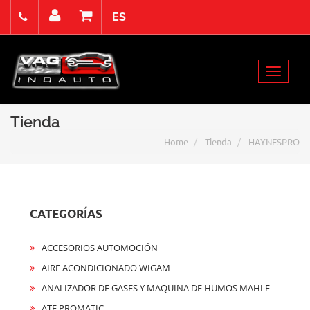
ES
domingo 9 Agosto de 2026
Select Language
▼
Toggle
Acceso
Registro
Contacto
navigat
Tienda
Home
Tienda
HAYNESPRO
CATEGORÍAS
ACCESORIOS AUTOMOCIÓN
AIRE ACONDICIONADO WIGAM
ANALIZADOR DE GASES Y MAQUINA DE HUMOS MAHLE
ATF PROMATIC