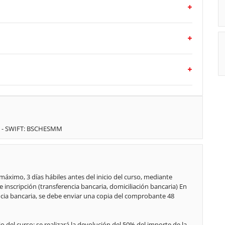
39 - SWIFT: BSCHESMM
áximo, 3 días hábiles antes del inicio del curso, mediante
e inscripción (transferencia bancaria, domiciliación bancaria) En
ncia bancaria, se debe enviar una copia del comprobante 48
 del curso: se realizará la devolución del 50% del importe de la