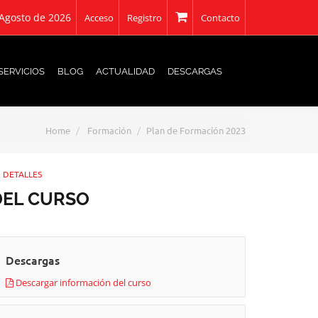
 Agosto de 2026
Acceso
Registro
Contacto
SERVICIOS
BLOG
ACTUALIDAD
DESCARGAS
 de
Home
Formación
Plan de Formación 2023
DETALLES
DEL CURSO
Descargas
Descargar información del curso