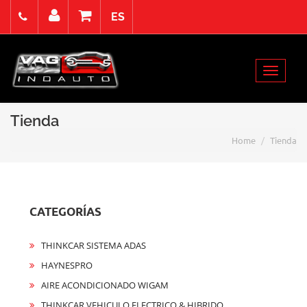
ES
Viernes 7 Agosto de 2026
Select Language
▼
Toggle
Acceso
Registro
Contacto
navigat
Tienda
Home
Tienda
CATEGORÍAS
THINKCAR SISTEMA ADAS
HAYNESPRO
AIRE ACONDICIONADO WIGAM
THINKCAR VEHICULO ELECTRICO & HIBRIDO