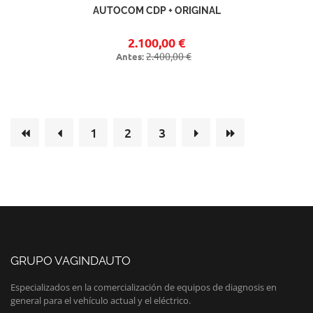
AUTOCOM CDP + ORIGINAL
2.100,00 €
2.400,00 €
Antes:
1
2
3
GRUPO VAGINDAUTO
Especializados en la comercialización de equipos de diagnosis en
general para el vehículo actual y el eléctrico.