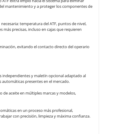
 ATF extra limpio hacia el sistema para eliminar
d del mantenimiento y a proteger los componentes de
 necesaria: temperatura del ATF, puntos de nivel,
nes más precisas, incluso en cajas que requieren
minación, evitando el contacto directo del operario
tos independientes y maletín opcional adaptado al
s automáticas presentes en el mercado.
bio de aceite en múltiples marcas y modelos,
tomáticas en un proceso más profesional,
rabajar con precisión, limpieza y máxima confianza.