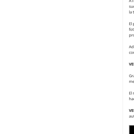
AT
su
la 
El
fot
pr
Ad
co
VE
Gr
me
El
ha
VE
au