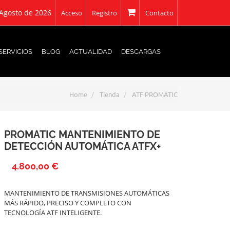
 Agosto de 2026
Acceso
Registro
Contacto
SERVICIOS
BLOG
ACTUALIDAD
DESCARGAS
Home
Tienda
ATF PROMATIC
PROMATIC MANTENIMIENTO DE
DETECCIÓN AUTOMÁTICA ATFX+
4.800,00 €
MANTENIMIENTO DE TRANSMISIONES AUTOMÁTICAS
MÁS RÁPIDO, PRECISO Y COMPLETO CON
TECNOLOGÍA ATF INTELIGENTE.