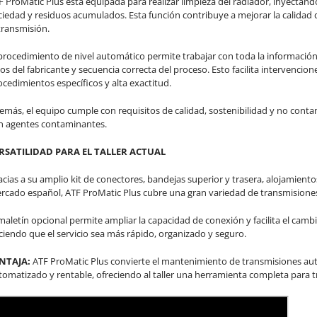
F ProMatic Plus está equipada para realizar limpieza del radiador, inyectando
ciedad y residuos acumulados. Esta función contribuye a mejorar la calida
transmisión.
 procedimiento de nivel automático permite trabajar con toda la información
os del fabricante y secuencia correcta del proceso. Esto facilita intervencio
ocedimientos específicos y alta exactitud.
emás, el equipo cumple con requisitos de calidad, sostenibilidad y no conta
n agentes contaminantes.
RSATILIDAD PARA EL TALLER ACTUAL
acias a su amplio kit de conectores, bandejas superior y trasera, alojamien
rcado español, ATF ProMatic Plus cubre una gran variedad de transmisione
 maletín opcional permite ampliar la capacidad de conexión y facilita el cam
ciendo que el servicio sea más rápido, organizado y seguro.
NTAJA:
ATF ProMatic Plus convierte el mantenimiento de transmisiones au
tomatizado y rentable, ofreciendo al taller una herramienta completa para t