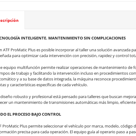
scripción
CNOLOGÍA INTELIGENTE. MANTENIMIENTO SIN COMPLICACIONES
n ATF ProMatic Plus es posible incorporar al taller una solución avanzada 
señada para optimizar cada intervención con precisión, rapidez y control tota
te equipo multifunción permite realizar operaciones de mantenimiento de f
empos de trabajo y facilitando la intervención incluso en procedimientos com
tomático y a su base de datos integrada, la máquina reconoce procedimientos
tas y características específicas de cada vehículo.
 diseño robusto y profesional está pensado para talleres que buscan mejorar 
recer un mantenimiento de transmisiones automáticas más limpio, eficiente 
DO EL PROCESO BAJO CONTROL
F ProMatic Plus permite seleccionar el vehículo por marca, modelo, código 
formación precisa para cada operación. El equipo guía al operario paso a p