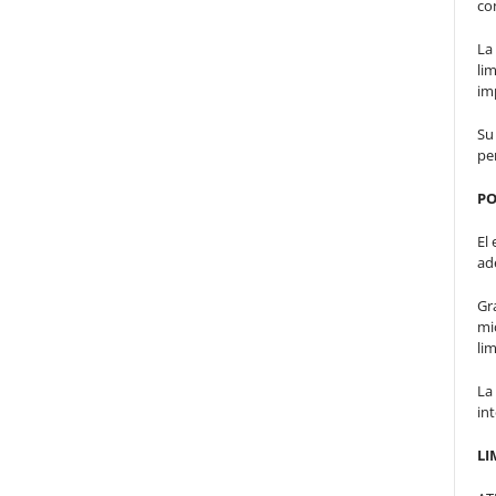
con
La
li
imp
Su
pe
PO
El
ad
Gra
mi
lim
La
in
LI