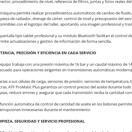
ector, procedimiento de nivel, referencia de filtros, juntas y fotos reales del
 máquina permite realizar procedimientos automáticos de cambio de fluido, 
mpieza de radiador, drenaje de cárter, control de nivel y presupuesto del se
rimibles con el logotipo del taller, aportando una imagen profesional y tran
 pantalla tipo tablet profesional y su módulo Bluetooth facilitan el control 
rmite actualizaciones y gestión de información de forma sencilla.
TENCIA, PRECISIÓN Y EFICIENCIA EN CADA SERVICIO
 equipo trabaja con una presión máxima de 16 bar y un caudal máximo de 14
ecuado para operaciones exigentes en transmisiones automáticas moderna
cias a sus células de carga, sensores de presión, sensores de temperatura, bo
cras, ATF ProMatic Plus garantiza un control preciso del aceite durante todo
pias, reducir errores y asegurar que cada transmisión reciba la cantidad corr
 función automática de control de cantidad de aceite en los bidones permit
terrupciones innecesarias durante el mantenimiento.
MPIEZA, SEGURIDAD Y SERVICIO PROFESIONAL