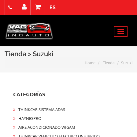
ES
Lunes 10 Agosto de 2026
Select Language
▼
Toggle
Acceso
Registro
Contacto
navigat
Tienda > Suzuki
Home
Tienda
Suzuki
CATEGORÍAS
THINKCAR SISTEMA ADAS
HAYNESPRO
AIRE ACONDICIONADO WIGAM
THINKCAR VEHICULO ELECTRICO & HIBRIDO