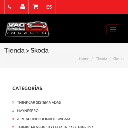
ES
Viernes 7 Agosto de 2026
Select Language
▼
Toggle
Acceso
Registro
Contacto
navigat
Tienda > Skoda
Home
Tienda
Skoda
CATEGORÍAS
THINKCAR SISTEMA ADAS
HAYNESPRO
AIRE ACONDICIONADO WIGAM
THINKCAR VEHICULO ELECTRICO & HIBRIDO